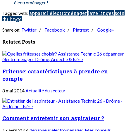
électroménager !
appareil électroménager
lave linges
soin
Tagged with:
du linge
Share on:
Twitter
/
Facebook
/
Pintrest
/
Google+
Related Posts
Friteuse: caractéristiques à prendre en
compte
8 mai 2014
Actualité du secteur
Comment entretenir son aspirateur ?
17 avril 2014
dépanneur électroménager
,
Mes conseils