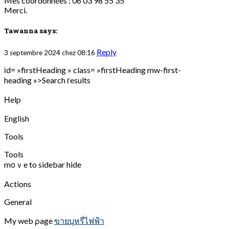
Mes coordonnées : 06 03 98 55 35
Merci.
Tawanna
says:
Reply
3 septembre 2024 chez 08:16
іd= »firstHeading » class= »firstHeading mw-first-
heading »>Search гesults
Ηelp
English
Tools
Tools
m᧐ｖe to sidebar hide
Actions
General
My web ρage
ขายบุหรี่ไฟฟ้า